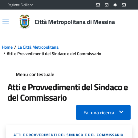
Regione Siciliana
Vai al contenuto principale
Vai al menu principale
Città Metropolitana di Messina
Home
La Città Metropolitana
Atti e Provvedimenti del Sindaco e del Commissario
Menu contestuale
Atti e Provvedimenti del Sindaco e
del Commissario
Fai una ricerca
ATTI E PROVVEDIMENTI DEL SINDACO E DEL COMMISSARIO