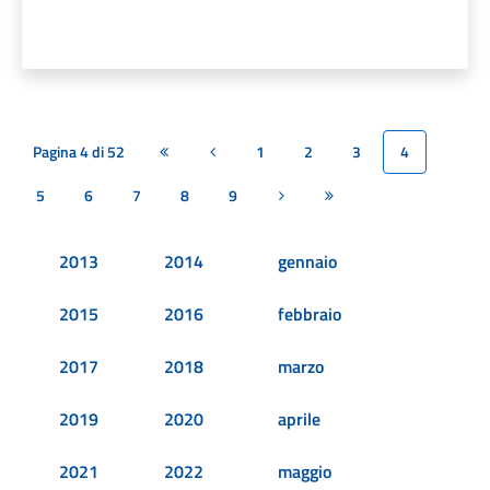
Pagina 4 di 52
1
2
3
4
Prima pagina
Pagina precedente
5
6
7
8
9
Pagina successiva
Ultima pagina
2013
2014
gennaio
2015
2016
febbraio
2017
2018
marzo
2019
2020
aprile
2021
2022
maggio