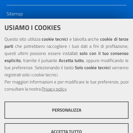
Sitemap
Dichiarazione di accessibilità
USIAMO I COOKIES
NOTE LEGALI
Questo sito utilizza
cookie tecnici
e talvolta anche
cookie di terze
parti
che potrebbero raccogliere i tuoi dati a fini di profilazione;
Privacy
questi ultimi possono essere installati
solo con il tuo consenso
esplicito
, tramite il pulsante
Accetta tutto
, oppure modificando le
tue preferenze. Selezionando il tasto
Solo cookie tecnici
verranno
registrati solo i cookie tecnici.
Per maggiori informazioni e per modificare le tue preferenze, puoi
Portale realizzato con la partecipazione finanziaria dell'Unione
consultare la nostra
Europea tramite i fondi del POR Sicilia 2000/2006 Misura 6.05 -
Privacy policy
.
Fondo FESR
PERSONALIZZA
COOKIE TECNICI
Questi cookie consentono la corretta navigazione del sito e la rendono
ACCETTA TUTTO