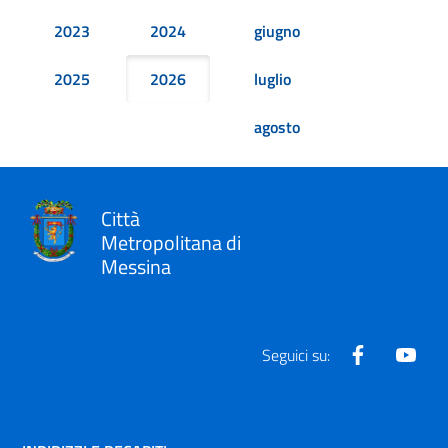
2023
2024
giugno
2025
2026
luglio
agosto
Città
Metropolitana di
Messina
Facebook
Yout
Seguici su: