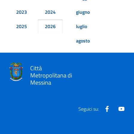
2023
2024
giugno
2025
2026
luglio
agosto
Città
Metropolitana di
Messina
Facebook
Yout
Seguici su: