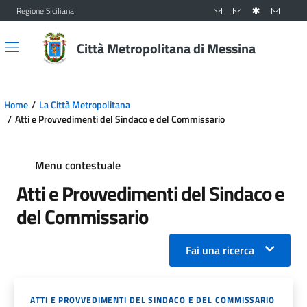
Regione Siciliana
Vai al contenuto principale
Vai al menu principale
Città Metropolitana di Messina
Home
La Città Metropolitana
Atti e Provvedimenti del Sindaco e del Commissario
Menu contestuale
Atti e Provvedimenti del Sindaco e
del Commissario
Fai una ricerca
ATTI E PROVVEDIMENTI DEL SINDACO E DEL COMMISSARIO