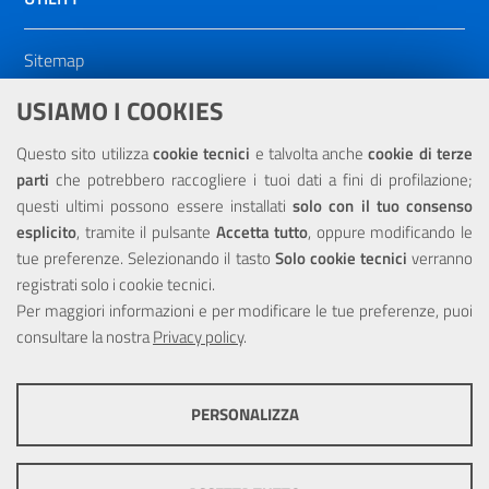
Sitemap
Dichiarazione di accessibilità
USIAMO I COOKIES
NOTE LEGALI
Questo sito utilizza
cookie tecnici
e talvolta anche
cookie di terze
parti
che potrebbero raccogliere i tuoi dati a fini di profilazione;
Privacy
questi ultimi possono essere installati
solo con il tuo consenso
esplicito
, tramite il pulsante
Accetta tutto
, oppure modificando le
tue preferenze. Selezionando il tasto
Solo cookie tecnici
verranno
registrati solo i cookie tecnici.
Per maggiori informazioni e per modificare le tue preferenze, puoi
Portale realizzato con la partecipazione finanziaria dell'Unione
Europea tramite i fondi del POR Sicilia 2000/2006 Misura 6.05 -
consultare la nostra
Privacy policy
.
Fondo FESR
PERSONALIZZA
COOKIE TECNICI
Questi cookie consentono la corretta navigazione del sito e la rendono