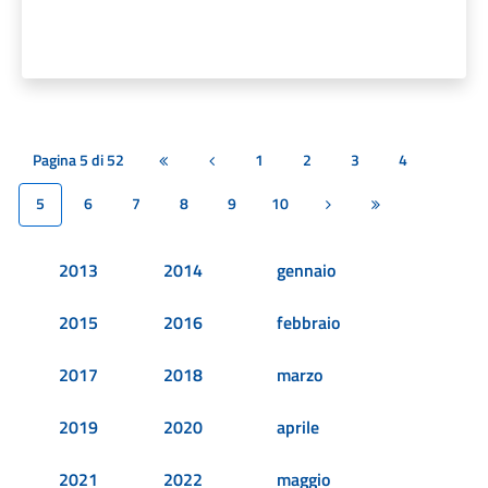
Pagina 5 di 52
1
2
3
4
Prima pagina
Pagina precedente
5
6
7
8
9
10
Pagina successiva
Ultima pagina
2013
2014
gennaio
2015
2016
febbraio
2017
2018
marzo
2019
2020
aprile
2021
2022
maggio