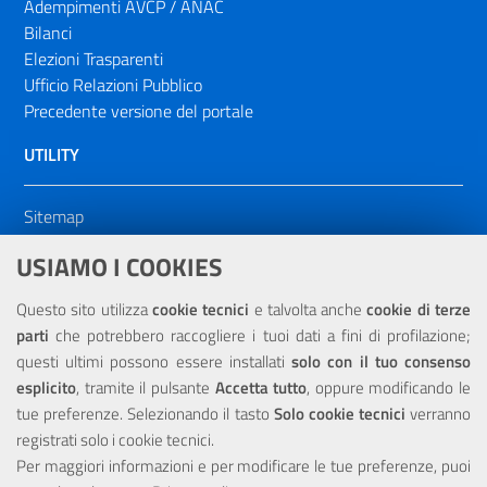
Adempimenti AVCP / ANAC
Bilanci
Elezioni Trasparenti
Ufficio Relazioni Pubblico
Precedente versione del portale
UTILITY
Sitemap
Dichiarazione di accessibilità
USIAMO I COOKIES
NOTE LEGALI
Questo sito utilizza
cookie tecnici
e talvolta anche
cookie di terze
parti
che potrebbero raccogliere i tuoi dati a fini di profilazione;
Privacy
questi ultimi possono essere installati
solo con il tuo consenso
esplicito
, tramite il pulsante
Accetta tutto
, oppure modificando le
tue preferenze. Selezionando il tasto
Solo cookie tecnici
verranno
registrati solo i cookie tecnici.
Per maggiori informazioni e per modificare le tue preferenze, puoi
Portale realizzato con la partecipazione finanziaria dell'Unione