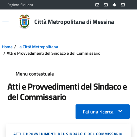
Regione Siciliana
Vai al contenuto principale
Vai al menu principale
Città Metropolitana di Messina
Home
La Città Metropolitana
Atti e Provvedimenti del Sindaco e del Commissario
Menu contestuale
Atti e Provvedimenti del Sindaco e
del Commissario
Fai una ricerca
ATTI E PROVVEDIMENTI DEL SINDACO E DEL COMMISSARIO