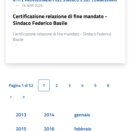
ATTI E PROVVEDIMENTI DEL SINDACO E DEL COMMISSARIO
16 MAR 2026
Certificazione relazione di fine mandato -
Sindaco Federico Basile
Certificazione relazione di fine mandato - Sindaco Federico
Basile
Pagina 1 di 52
1
2
3
4
5
6
Pagina successiva
Ultima pagina
2013
2014
gennaio
2015
2016
febbraio