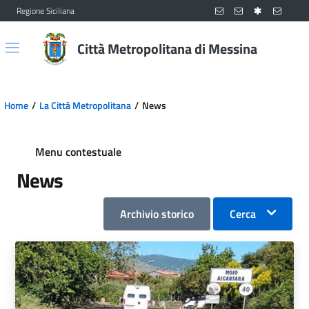
Regione Siciliana
Vai al contenuto principale
Vai al menu principale
Città Metropolitana di Messina
Home
La Città Metropolitana
News
Menu contestuale
News
Archivio storico
Cerca