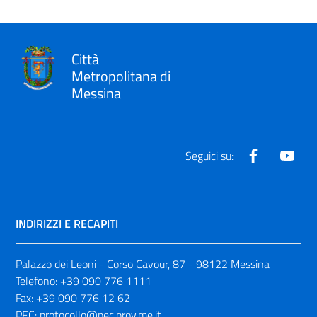
Città
Metropolitana di
Messina
Facebook
Yout
Seguici su:
INDIRIZZI E RECAPITI
Palazzo dei Leoni - Corso Cavour, 87 - 98122 Messina
Telefono:
+39 090 776 1111
Fax:
+39 090 776 12 62
PEC:
protocollo@pec.prov.me.it