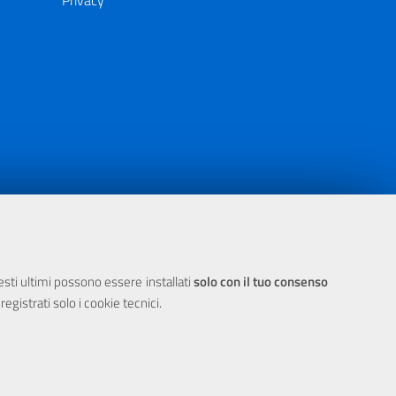
Privacy
ia 2000/2006 Misura 6.05 - Fondo FESR
uesti ultimi possono essere installati
solo con il tuo consenso
egistrati solo i cookie tecnici.
 Cookie