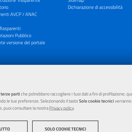
razione Trasparente
Sitemap
torio
Dichiarazione di accessibilità
enti AVCP / ANAC
Trasparenti
elazioni Pubblico
te versione del portale
ione finanziaria dell'Unione Europea tramite i fondi del POR Sicil
 terze parti
che potrebbero raccogliere i tuoi dati a fini di profilazione; q
ndo le tue preferenze. Selezionando il tasto
Solo cookie tecnici
verranno r
e, puoi consultare la nostra
Privacy policy
.
TUTTO
SOLO COOKIE TECNICI
yright 2025 Città Metropolitana di Messina -
|
Credits
Impostazioni