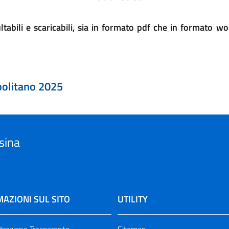
ultabili e scaricabili, sia in formato pdf che in formato 
politano 2025
sina
AZIONI SUL SITO
UTILITY