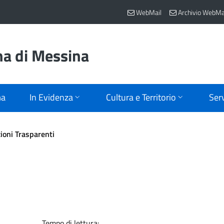
WebMail
Archivio WebMa
na di Messina
ma
In Evidenza
Cultura e Territorio
Serv
zioni Trasparenti
Tempo di lettura: