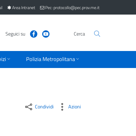
il
Area Intranet
Pec: protocollo@pec.prov.me.it
Seguici su
Cerca
izi
Polizia Metropolitana
Condividi
Azioni