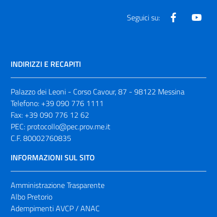
Facebook
Yout
Seguici su:
INDIRIZZI E RECAPITI
Palazzo dei Leoni - Corso Cavour, 87 - 98122 Messina
Telefono:
+39 090 776 1111
Fax:
+39 090 776 12 62
PEC:
protocollo@pec.prov.me.it
C.F. 80002760835
INFORMAZIONI SUL SITO
Amministrazione Trasparente
Albo Pretorio
Adempimenti AVCP / ANAC