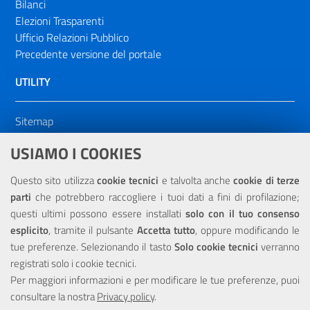
Bilanci
Elezioni Trasparenti
Ufficio Relazioni Pubblico
Precedente versione del portale
UTILITY
Sitemap
Dichiarazione di accessibilità
USIAMO I COOKIES
NOTE LEGALI
Questo sito utilizza
cookie tecnici
e talvolta anche
cookie di terze
parti
che potrebbero raccogliere i tuoi dati a fini di profilazione;
Privacy
questi ultimi possono essere installati
solo con il tuo consenso
esplicito
, tramite il pulsante
Accetta tutto
, oppure modificando le
tue preferenze. Selezionando il tasto
Solo cookie tecnici
verranno
registrati solo i cookie tecnici.
Per maggiori informazioni e per modificare le tue preferenze, puoi
Portale realizzato con la partecipazione finanziaria dell'Unione
consultare la nostra
Privacy policy
.
Europea tramite i fondi del POR Sicilia 2000/2006 Misura 6.05 -