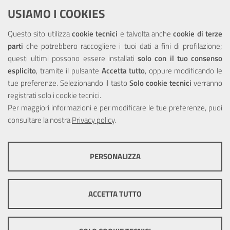
Dichiarazione di accessibilità
USIAMO I COOKIES
NOTE LEGALI
Questo sito utilizza
cookie tecnici
e talvolta anche
cookie di terze
parti
che potrebbero raccogliere i tuoi dati a fini di profilazione;
Privacy
questi ultimi possono essere installati
solo con il tuo consenso
esplicito
, tramite il pulsante
Accetta tutto
, oppure modificando le
tue preferenze. Selezionando il tasto
Solo cookie tecnici
verranno
registrati solo i cookie tecnici.
Per maggiori informazioni e per modificare le tue preferenze, puoi
Portale realizzato con la partecipazione finanziaria dell'Unione
consultare la nostra
Privacy policy
.
Europea tramite i fondi del POR Sicilia 2000/2006 Misura 6.05 -
Fondo FESR
PERSONALIZZA
COOKIE TECNICI
Questi cookie consentono la corretta navigazione del sito e la rendono
ACCETTA TUTTO
ottimale per ogni utente. Essi non raccolgono i tuoi dati e le tue
informazioni di navigazione per scopi di marketing e profilazione, e
pertanto possono essere utilizzati senza bisogno di acquisire il tuo
© Copyright 2025 Città Metropolitana di Messina -
Credits
|
consenso.