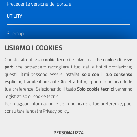
Precedente versione del portale
UTILITY
Sitemap
Dichiarazione di accessibilità
USIAMO I COOKIES
NOTE LEGALI
Questo sito utilizza
cookie tecnici
e talvolta anche
cookie di terze
parti
che potrebbero raccogliere i tuoi dati a fini di profilazione;
Privacy
questi ultimi possono essere installati
solo con il tuo consenso
esplicito
, tramite il pulsante
Accetta tutto
, oppure modificando le
tue preferenze. Selezionando il tasto
Solo cookie tecnici
verranno
registrati solo i cookie tecnici.
Per maggiori informazioni e per modificare le tue preferenze, puoi
Portale realizzato con la partecipazione finanziaria dell'Unione
consultare la nostra
Europea tramite i fondi del POR Sicilia 2000/2006 Misura 6.05 -
Privacy policy
.
Fondo FESR
PERSONALIZZA