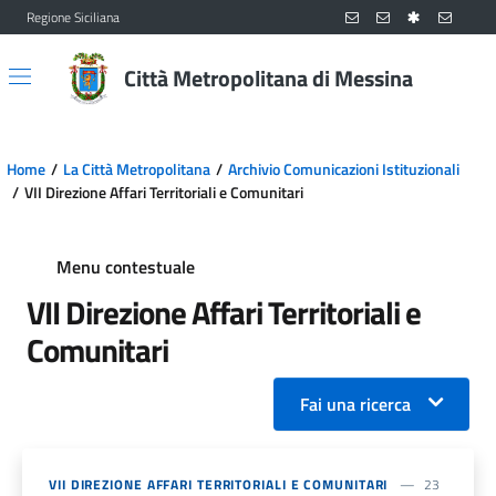
Regione Siciliana
Vai al contenuto principale
Vai al menu principale
Città Metropolitana di Messina
Home
La Città Metropolitana
Archivio Comunicazioni Istituzionali
VII Direzione Affari Territoriali e Comunitari
Menu contestuale
VII Direzione Affari Territoriali e
Comunitari
Fai una ricerca
VII DIREZIONE AFFARI TERRITORIALI E COMUNITARI
23