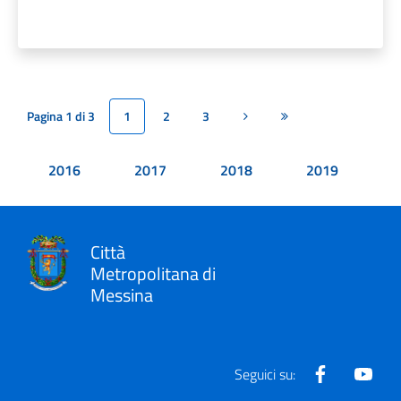
Pagina 1 di 3
1
2
3
Pagina successiva
Ultima pagina
2016
2017
2018
2019
Città
Metropolitana di
Messina
Facebook
Yout
Seguici su: