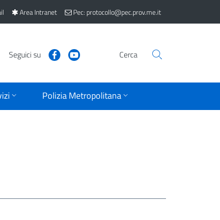
il
Area Intranet
Pec: protocollo@pec.prov.me.it
Seguici su
Cerca
izi
Polizia Metropolitana