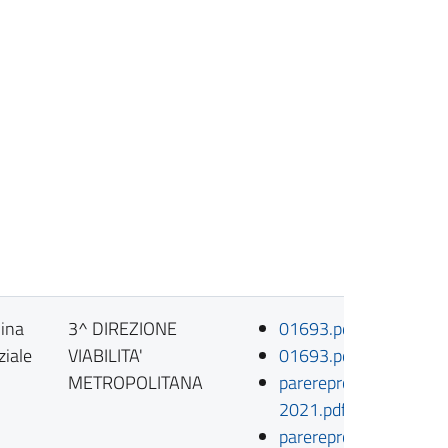
ina
3^ DIREZIONE
01693.pdf
ziale
VIABILITA'
01693.pdf.p7m
METROPOLITANA
parereproposta1949-
2021.pdf
parereproposta1949-