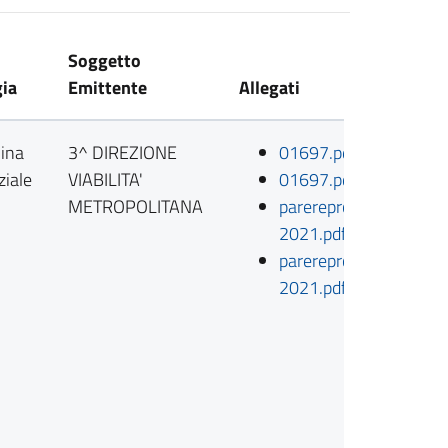
Soggetto
gia
Emittente
Allegati
ina
3^ DIREZIONE
01697.pdf
ziale
VIABILITA'
01697.pdf.p7m
METROPOLITANA
parereproposta1937-
2021.pdf
parereproposta1937-
2021.pdf.p7m