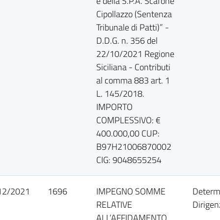
e della S.P.A. Scafone
Cipollazzo (Sentenza
Tribunale di Patti)” -
D.D.G. n. 356 del
22/10/2021 Regione
Siciliana - Contributi
al comma 883 art. 1
L. 145/2018.
IMPORTO
COMPLESSIVO: €
400.000,00 CUP:
B97H21006870002
CIG: 9048655254
12/2021
1696
IMPEGNO SOMME
Determ
RELATIVE
Dirigen
ALL’AFFIDAMENTO