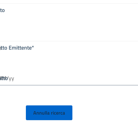
to
tto Emittente*
atto