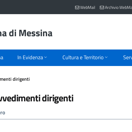
WebMail
Archivio WebMa
na di Messina
ma
In Evidenza
Cultura e Territorio
Serv
menti dirigenti
vvedimenti dirigenti
ro