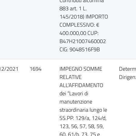
Contributi alcomma
883 art. 1 L.
145/2018) IMPORTO
COMPLESSIVO: €
400.000,00 CUP:
B47H21007460002
CIG: 9048516F9B
12/2021
1694
IMPEGNO SOMME
Determ
RELATIVE
Dirigen
ALL’AFFIDAMENTO
dei “Lavori di
manutenzione
straordinaria lungo le
SS.PP. 129/a, 124/d,
123, 56, 57, 58, 59,
60, 61/b, 73, 75 e