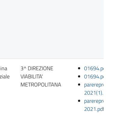
ina
3^ DIREZIONE
01694.pdf
ziale
VIABILITA'
01694.pdf.p7m
METROPOLITANA
parereproposta1950-
2021(1).pdf.p7m
parereproposta1950-
2021.pdf