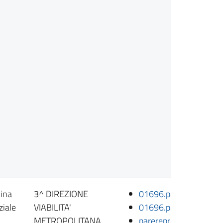
ina
3^ DIREZIONE
01696.pdf
ziale
VIABILITA'
01696.pdf.p7m
METROPOLITANA
parereproposta1952-