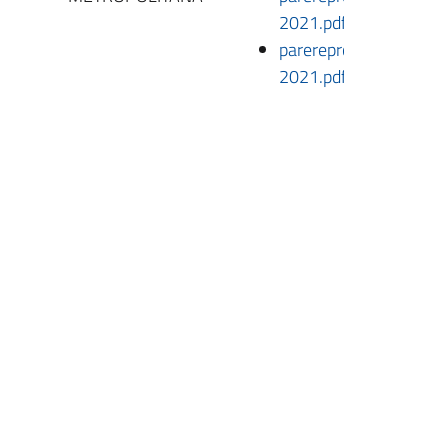
2021.pdf
parereproposta1952-
2021.pdf.p7m