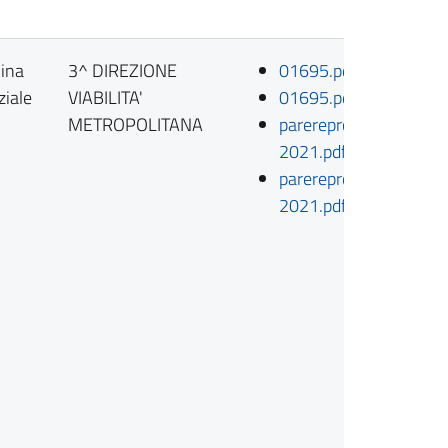
ina
3^ DIREZIONE
01695.pdf
ziale
VIABILITA'
01695.pdf.p7m
METROPOLITANA
parereproposta1951-
2021.pdf
parereproposta1951-
2021.pdf.p7m