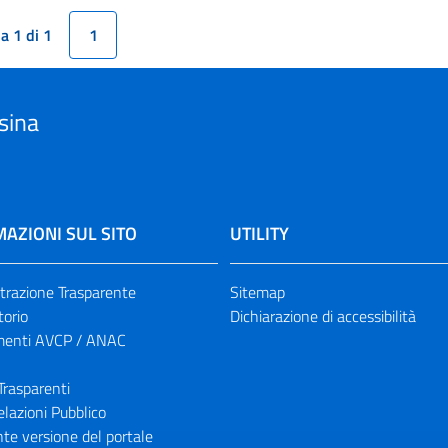
a 1 di 1
1
sina
AZIONI SUL SITO
UTILITY
razione Trasparente
Sitemap
torio
Dichiarazione di accessibilità
enti AVCP / ANAC
Trasparenti
elazioni Pubblico
te versione del portale