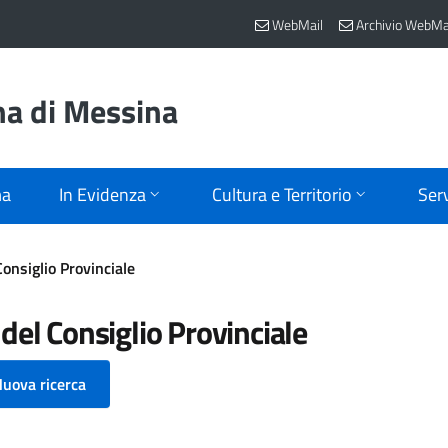
WebMail
Archivio WebMa
na di Messina
ma
In Evidenza
Cultura e Territorio
Serv
Consiglio Provinciale
 del Consiglio Provinciale
uova ricerca