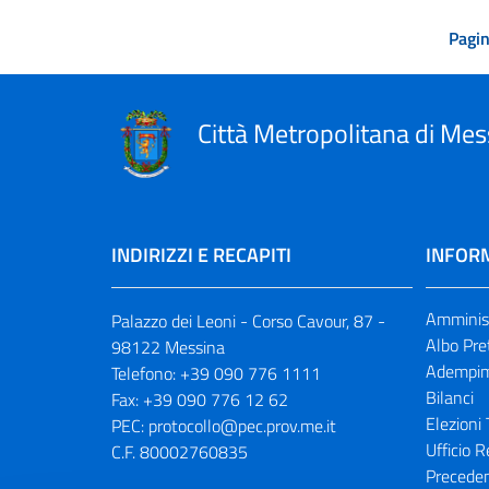
Pagin
Città Metropolitana di Mes
INDIRIZZI E RECAPITI
INFORM
Amminist
Palazzo dei Leoni - Corso Cavour, 87 -
Albo Pre
98122 Messina
Adempim
Telefono:
+39 090 776 1111
Bilanci
Fax:
+39 090 776 12 62
Elezioni 
PEC:
protocollo@pec.prov.me.it
Ufficio R
C.F. 80002760835
Preceden