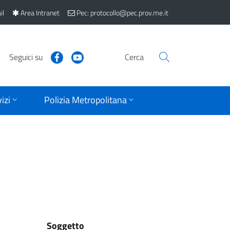
il
Area Intranet
Pec: protocollo@pec.prov.me.it
Seguici su
Cerca
izi
Polizia Metropolitana
Soggetto