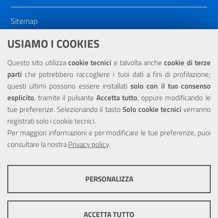
Sitemap
Dichiarazione di accessibilità
USIAMO I COOKIES
NOTE LEGALI
Questo sito utilizza
cookie tecnici
e talvolta anche
cookie di terze
parti
che potrebbero raccogliere i tuoi dati a fini di profilazione;
Privacy
questi ultimi possono essere installati
solo con il tuo consenso
esplicito
, tramite il pulsante
Accetta tutto
, oppure modificando le
tue preferenze. Selezionando il tasto
Solo cookie tecnici
verranno
registrati solo i cookie tecnici.
Per maggiori informazioni e per modificare le tue preferenze, puoi
Portale realizzato con la partecipazione finanziaria dell'Unione
consultare la nostra
Europea tramite i fondi del POR Sicilia 2000/2006 Misura 6.05 -
Privacy policy
.
Fondo FESR
PERSONALIZZA
COOKIE TECNICI
Questi cookie consentono la corretta navigazione del sito e la rendono
ACCETTA TUTTO
ottimale per ogni utente. Essi non raccolgono i tuoi dati e le tue