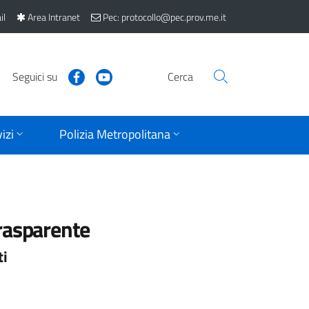
il
Area Intranet
Pec: protocollo@pec.prov.me.it
Seguici su
Cerca
izi
Polizia Metropolitana
rasparente
ti