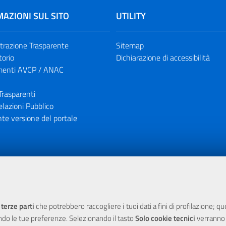
AZIONI SUL SITO
UTILITY
razione Trasparente
Sitemap
torio
Dichiarazione di accessibilità
enti AVCP / ANAC
Trasparenti
elazioni Pubblico
te versione del portale
ione finanziaria dell'Unione Europea tramite i fondi del POR Sicil
 terze parti
che potrebbero raccogliere i tuoi dati a fini di profilazione; q
ndo le tue preferenze. Selezionando il tasto
Solo cookie tecnici
verranno r