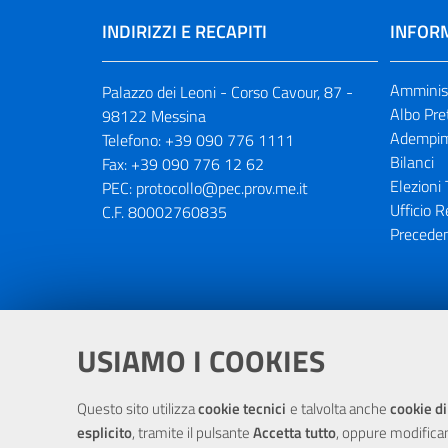
INDIRIZZI E RECAPITI
INFORM
Amminist
Palazzo dei Leoni - Corso Cavour, 87 -
Albo Pre
98122 Messina
Adempim
Telefono:
+39 090 776 1111
Bilanci
Fax:
+39 090 776 12 62
Elezioni 
PEC:
protocollo@pec.prov.me.it
Ufficio R
C.F. 80002760835
Preceden
Portale realizzato con la partecipaz
USIAMO I COOKIES
Questo sito utilizza
cookie tecnici
e talvolta anche
cookie di
esplicito
, tramite il pulsante
Accetta tutto
, oppure modifica