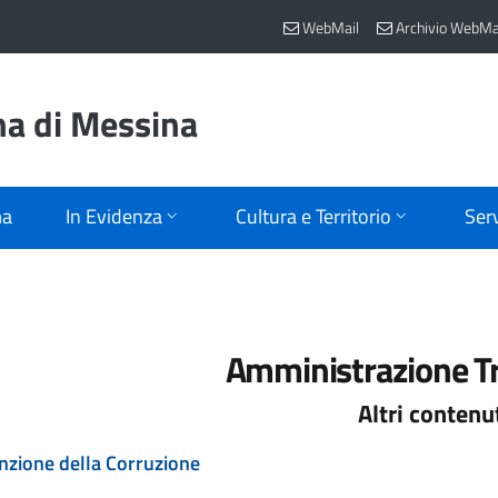
WebMail
Archivio WebMa
na di Messina
ma
In Evidenza
Cultura e Territorio
Serv
Amministrazione T
Altri contenu
nzione della Corruzione