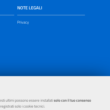
NOTE LEGALI
Privacy
ia 2000/2006 Misura 6.05 - Fondo FESR
uesti ultimi possono essere installati
solo con il tuo consenso
egistrati solo i cookie tecnici.