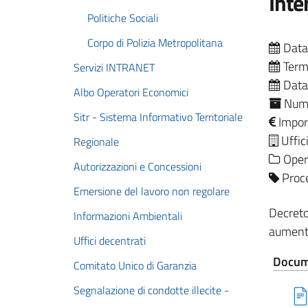
Inte
Politiche Sociali
Corpo di Polizia Metropolitana
Data
Termi
Servizi INTRANET
Data
Albo Operatori Economici
Nume
Sitr - Sistema Informativo Territoriale
Impor
Uffici
Regionale
Opera
Autorizzazioni e Concessioni
Proce
Emersione del lavoro non regolare
Decreto
Informazioni Ambientali
aumenta
Uffici decentrati
Docum
Comitato Unico di Garanzia
Segnalazione di condotte illecite -