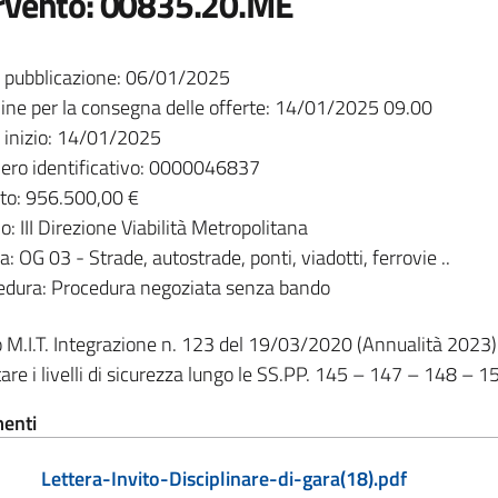
rvento: 00835.20.ME
 pubblicazione: 06/01/2025
ne per la consegna delle offerte: 14/01/2025 09.00
 inizio: 14/01/2025
ro identificativo: 0000046837
to: 956.500,00 €
o: III Direzione Viabilità Metropolitana
: OG 03 - Strade, autostrade, ponti, viadotti, ferrovie ..
dura: Procedura negoziata senza bando
 M.I.T. Integrazione n. 123 del 19/03/2020 (Annualità 2023)
re i livelli di sicurezza lungo le SS.PP. 145 – 147 – 148 – 
enti
Lettera-Invito-Disciplinare-di-gara(18).pdf