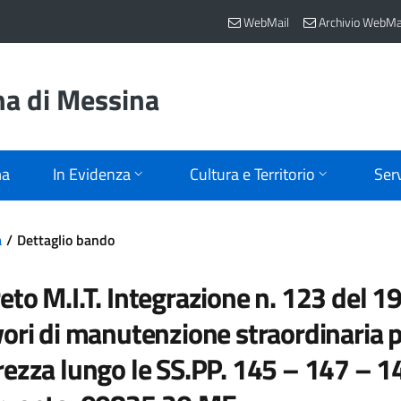
WebMail
Archivio WebMa
na di Messina
ma
In Evidenza
Cultura e Territorio
Serv
a
Dettaglio bando
eto M.I.T. Integrazione n. 123 del 
vori di manutenzione straordinaria pe
rezza lungo le SS.PP. 145 – 147 – 1