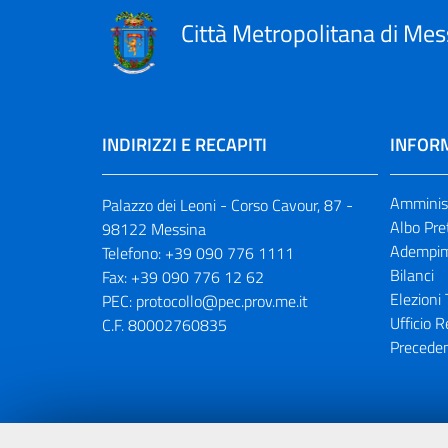
Città Metropolitana di Mes
INDIRIZZI E RECAPITI
INFORM
Amminist
Palazzo dei Leoni - Corso Cavour, 87 -
Albo Pre
98122 Messina
Adempim
Telefono:
+39 090 776 1111
Bilanci
Fax:
+39 090 776 12 62
Elezioni 
PEC:
protocollo@pec.prov.me.it
Ufficio R
C.F. 80002760835
Preceden