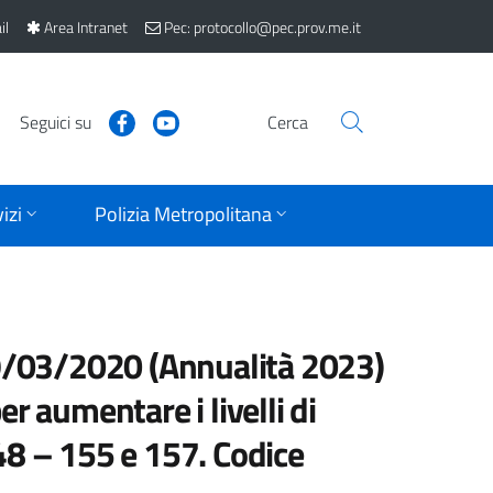
il
Area Intranet
Pec: protocollo@pec.prov.me.it
Seguici su
Cerca
izi
Polizia Metropolitana
19/03/2020 (Annualità 2023)
r aumentare i livelli di
48 – 155 e 157. Codice