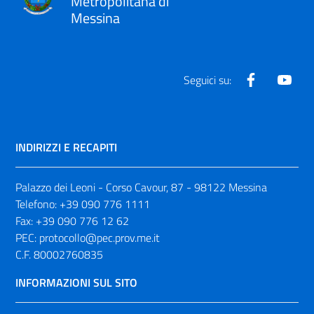
Metropolitana di
Messina
Facebook
Yout
Seguici su:
INDIRIZZI E RECAPITI
Palazzo dei Leoni - Corso Cavour, 87 - 98122 Messina
Telefono:
+39 090 776 1111
Fax:
+39 090 776 12 62
PEC:
protocollo@pec.prov.me.it
C.F. 80002760835
INFORMAZIONI SUL SITO