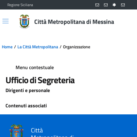
Regione Siciliana
Vai al contenuto principale
Vai al menu principale
Città Metropolitana di Messina
Home
La Città Metropolitana
Organizzazione
Menu contestuale
Ufficio di Segreteria
Dirigenti e personale
Contenuti associati
Città