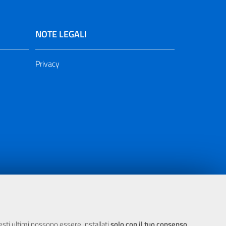
NOTE LEGALI
Privacy
ia 2000/2006 Misura 6.05 - Fondo FESR
uesti ultimi possono essere installati
solo con il tuo consenso