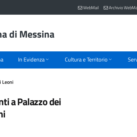
WebMail
Archivio WebMa
na di Messina
ma
In Evidenza
Cultura e Territorio
Serv
i Leoni
ti a Palazzo dei
ni