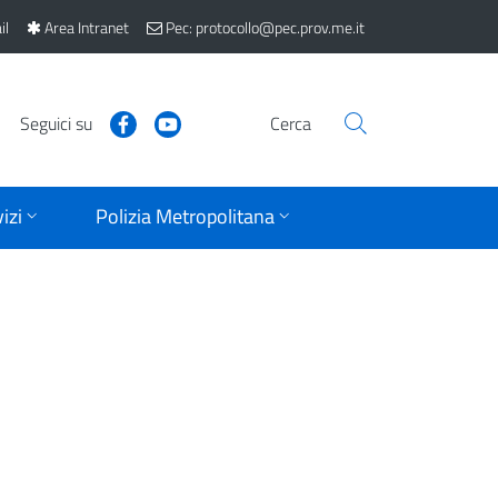
il
Area Intranet
Pec: protocollo@pec.prov.me.it
Seguici su
Cerca
izi
Polizia Metropolitana