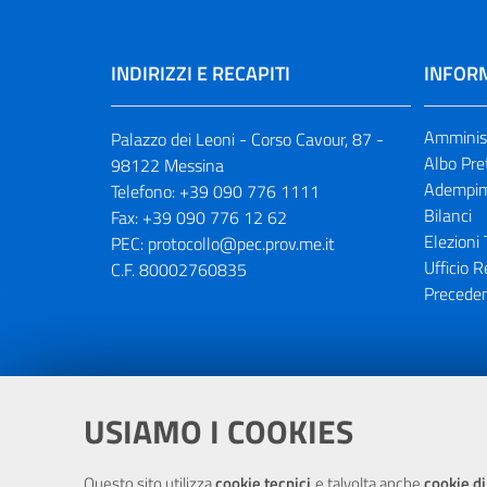
INDIRIZZI E RECAPITI
INFORM
Amminist
Palazzo dei Leoni - Corso Cavour, 87 -
Albo Pre
98122 Messina
Adempim
Telefono:
+39 090 776 1111
Bilanci
Fax:
+39 090 776 12 62
Elezioni 
PEC:
protocollo@pec.prov.me.it
Ufficio R
C.F. 80002760835
Preceden
Portale realizzato con la partecipaz
USIAMO I COOKIES
Questo sito utilizza
cookie tecnici
e talvolta anche
cookie di