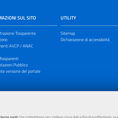
AZIONI SUL SITO
UTILITY
razione Trasparente
Sitemap
torio
Dichiarazione di accessibilità
enti AVCP / ANAC
Trasparenti
elazioni Pubblico
te versione del portale
ione finanziaria dell'Unione Europea tramite i fondi del POR Sicil
 terze parti
che potrebbero raccogliere i tuoi dati a fini di profilazione; q