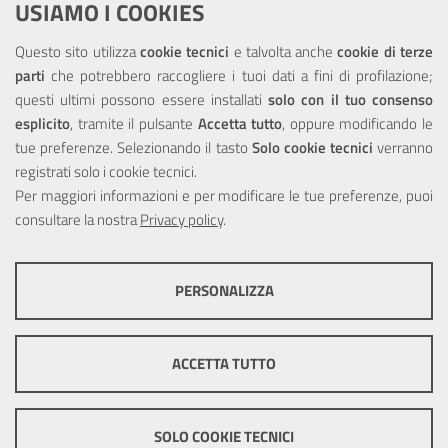
USIAMO I COOKIES
NOTE LEGALI
Questo sito utilizza
cookie tecnici
e talvolta anche
cookie di terze
parti
che potrebbero raccogliere i tuoi dati a fini di profilazione;
Privacy
questi ultimi possono essere installati
solo con il tuo consenso
esplicito
, tramite il pulsante
Accetta tutto
, oppure modificando le
tue preferenze. Selezionando il tasto
Solo cookie tecnici
verranno
registrati solo i cookie tecnici.
Per maggiori informazioni e per modificare le tue preferenze, puoi
Portale realizzato con la partecipazione finanziaria dell'Unione
consultare la nostra
Privacy policy
.
Europea tramite i fondi del POR Sicilia 2000/2006 Misura 6.05 -
Fondo FESR
PERSONALIZZA
COOKIE TECNICI
Questi cookie consentono la corretta navigazione del sito e la rendono
ACCETTA TUTTO
ottimale per ogni utente. Essi non raccolgono i tuoi dati e le tue
informazioni di navigazione per scopi di marketing e profilazione, e
pertanto possono essere utilizzati senza bisogno di acquisire il tuo
© Copyright 2025 Città Metropolitana di Messina -
Credits
|
consenso.
SOLO COOKIE TECNICI
Impostazioni Cookie