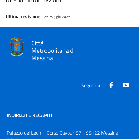
Ultima revisione:
26 Maggio 2026
Città
Metropolitana di
Messina
Facebook
Yout
Seguici su:
INDIRIZZI E RECAPITI
Palazzo dei Leoni - Corso Cavour, 87 - 98122 Messina