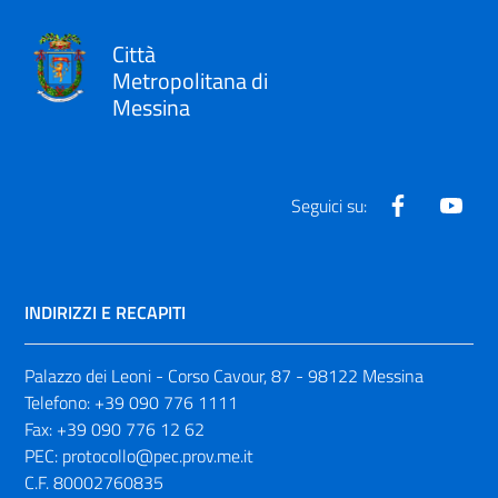
Città
Metropolitana di
Messina
Facebook
Yout
Seguici su:
INDIRIZZI E RECAPITI
Palazzo dei Leoni - Corso Cavour, 87 - 98122 Messina
Telefono:
+39 090 776 1111
Fax:
+39 090 776 12 62
PEC:
protocollo@pec.prov.me.it
C.F. 80002760835