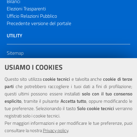
Bilanci
Elezioni Trasparenti
Ufficio Relazioni Pubblico
Precedente versione del portale
UTILITY
Sitemap
Dichiarazione di accessibilità
USIAMO I COOKIES
NOTE LEGALI
Questo sito utilizza
cookie tecnici
e talvolta anche
cookie di terze
parti
che potrebbero raccogliere i tuoi dati a fini di profilazione;
Privacy
questi ultimi possono essere installati
solo con il tuo consenso
esplicito
, tramite il pulsante
Accetta tutto
, oppure modificando le
tue preferenze. Selezionando il tasto
Solo cookie tecnici
verranno
registrati solo i cookie tecnici.
Per maggiori informazioni e per modificare le tue preferenze, puoi
Portale realizzato con la partecipazione finanziaria dell'Unione
consultare la nostra
Privacy policy
.
Europea tramite i fondi del POR Sicilia 2000/2006 Misura 6.05 -