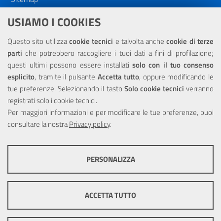
Dichiarazione di accessibilità
USIAMO I COOKIES
NOTE LEGALI
Questo sito utilizza
cookie tecnici
e talvolta anche
cookie di terze
parti
che potrebbero raccogliere i tuoi dati a fini di profilazione;
Privacy
questi ultimi possono essere installati
solo con il tuo consenso
esplicito
, tramite il pulsante
Accetta tutto
, oppure modificando le
tue preferenze. Selezionando il tasto
Solo cookie tecnici
verranno
registrati solo i cookie tecnici.
Per maggiori informazioni e per modificare le tue preferenze, puoi
Portale realizzato con la partecipazione finanziaria dell'Unione
consultare la nostra
Europea tramite i fondi del POR Sicilia 2000/2006 Misura 6.05 -
Privacy policy
.
Fondo FESR
PERSONALIZZA
COOKIE TECNICI
Questi cookie consentono la corretta navigazione del sito e la rendono
ACCETTA TUTTO
ottimale per ogni utente. Essi non raccolgono i tuoi dati e le tue
informazioni di navigazione per scopi di marketing e profilazione, e
pertanto possono essere utilizzati senza bisogno di acquisire il tuo