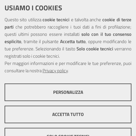
Dichiarazione di accessibilità
USIAMO I COOKIES
NOTE LEGALI
Questo sito utilizza
cookie tecnici
e talvolta anche
cookie di terze
parti
che potrebbero raccogliere i tuoi dati a fini di profilazione;
Privacy
questi ultimi possono essere installati
solo con il tuo consenso
esplicito
, tramite il pulsante
Accetta tutto
, oppure modificando le
tue preferenze. Selezionando il tasto
Solo cookie tecnici
verranno
registrati solo i cookie tecnici.
Per maggiori informazioni e per modificare le tue preferenze, puoi
Portale realizzato con la partecipazione finanziaria dell'Unione
Europea tramite i fondi del POR Sicilia 2000/2006 Misura 6.05 -
consultare la nostra
Privacy policy
.
Fondo FESR
PERSONALIZZA
COOKIE TECNICI
Questi cookie consentono la corretta navigazione del sito e la rendono
ACCETTA TUTTO
ottimale per ogni utente. Essi non raccolgono i tuoi dati e le tue
informazioni di navigazione per scopi di marketing e profilazione, e
pertanto possono essere utilizzati senza bisogno di acquisire il tuo
© Copyright 2025 Città Metropolitana di Messina -
Credits
|
consenso.