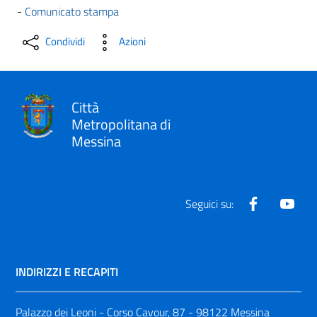
-
Comunicato stampa
Condividi
Azioni
Città
Metropolitana di
Messina
Facebook
Yout
Seguici su:
INDIRIZZI E RECAPITI
Palazzo dei Leoni - Corso Cavour, 87 - 98122 Messina