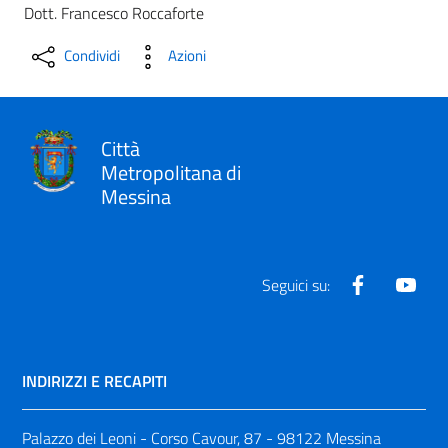
Dott. Francesco Roccaforte
Condividi
Azioni
Città
Metropolitana di
Messina
Facebook
Yout
Seguici su:
INDIRIZZI E RECAPITI
Palazzo dei Leoni - Corso Cavour, 87 - 98122 Messina