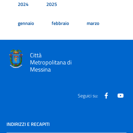
2024
2025
gennaio
febbraio
marzo
Città
Metropolitana di
Messina
Facebook
Yout
Seguici su:
INDIRIZZI E RECAPITI