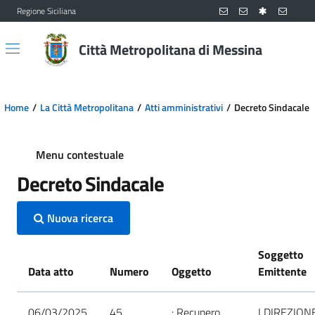
Regione Siciliana
Vai al contenuto principale
Vai al menu principale
Città Metropolitana di Messina
Home
La Città Metropolitana
Atti amministrativi
Decreto Sindacale
Menu contestuale
Decreto Sindacale
Nuova ricerca
Soggetto
Data atto
Numero
Oggetto
Emittente
06/03/2025
45
: Recupero
I DIREZION