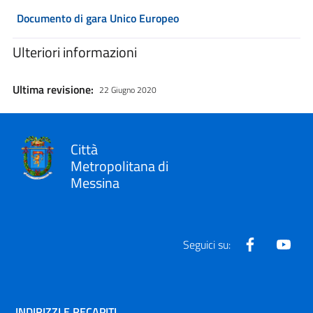
Documento di gara Unico Europeo
Ulteriori informazioni
Ultima revisione:
22 Giugno 2020
Città
Metropolitana di
Messina
Facebook
Yout
Seguici su:
INDIRIZZI E RECAPITI