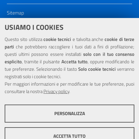
Sitemap
Dichiarazione di accessibilità
USIAMO I COOKIES
NOTE LEGALI
Questo sito utilizza
cookie tecnici
e talvolta anche
cookie di terze
parti
che potrebbero raccogliere i tuoi dati a fini di profilazione;
Privacy
questi ultimi possono essere installati
solo con il tuo consenso
esplicito
, tramite il pulsante
Accetta tutto
, oppure modificando le
tue preferenze. Selezionando il tasto
Solo cookie tecnici
verranno
registrati solo i cookie tecnici.
Per maggiori informazioni e per modificare le tue preferenze, puoi
Portale realizzato con la partecipazione finanziaria dell'Unione
consultare la nostra
Europea tramite i fondi del POR Sicilia 2000/2006 Misura 6.05 -
Privacy policy
.
Fondo FESR
PERSONALIZZA
COOKIE TECNICI
Questi cookie consentono la corretta navigazione del sito e la rendono
ACCETTA TUTTO
ottimale per ogni utente. Essi non raccolgono i tuoi dati e le tue