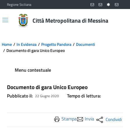
Regione Siciliana
Vai al contenuto principale
Vai al menu principale
Città Metropolitana di Messina
Home
In Evidenza
Progetto Pandora
Documenti
Documento di gara Unico Europeo
Menu contestuale
Documento di gara Unico Europeo
Pubblicato il:
Tempo di lettura:
22 Giugno 2020
Stampa
Invia
Condividi