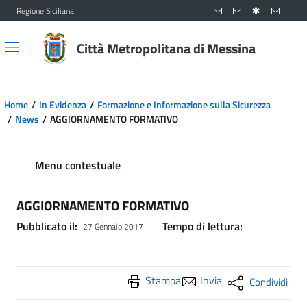
Regione Siciliana
Vai al contenuto principale
Vai al menu principale
Città Metropolitana di Messina
Home
In Evidenza
Formazione e Informazione sulla Sicurezza
News
AGGIORNAMENTO FORMATIVO
Menu contestuale
AGGIORNAMENTO FORMATIVO
Pubblicato il:
Tempo di lettura:
27 Gennaio 2017
Stampa
Invia
Condividi