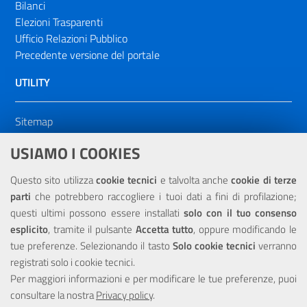
Bilanci
Elezioni Trasparenti
Ufficio Relazioni Pubblico
Precedente versione del portale
UTILITY
Sitemap
Dichiarazione di accessibilità
USIAMO I COOKIES
NOTE LEGALI
Questo sito utilizza
cookie tecnici
e talvolta anche
cookie di terze
parti
che potrebbero raccogliere i tuoi dati a fini di profilazione;
Privacy
questi ultimi possono essere installati
solo con il tuo consenso
esplicito
, tramite il pulsante
Accetta tutto
, oppure modificando le
tue preferenze. Selezionando il tasto
Solo cookie tecnici
verranno
registrati solo i cookie tecnici.
Per maggiori informazioni e per modificare le tue preferenze, puoi
Portale realizzato con la partecipazione finanziaria dell'Unione
consultare la nostra
Europea tramite i fondi del POR Sicilia 2000/2006 Misura 6.05 -
Privacy policy
.