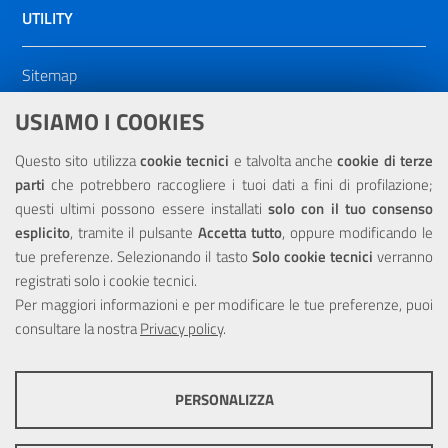
UTILITY
Sitemap
Dichiarazione di accessibilità
USIAMO I COOKIES
NOTE LEGALI
Questo sito utilizza
cookie tecnici
e talvolta anche
cookie di terze
parti
che potrebbero raccogliere i tuoi dati a fini di profilazione;
Privacy
questi ultimi possono essere installati
solo con il tuo consenso
esplicito
, tramite il pulsante
Accetta tutto
, oppure modificando le
tue preferenze. Selezionando il tasto
Solo cookie tecnici
verranno
registrati solo i cookie tecnici.
Per maggiori informazioni e per modificare le tue preferenze, puoi
Portale realizzato con la partecipazione finanziaria dell'Unione
consultare la nostra
Europea tramite i fondi del POR Sicilia 2000/2006 Misura 6.05 -
Privacy policy
.
Fondo FESR
PERSONALIZZA
COOKIE TECNICI