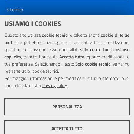
Sitemap
Dichiarazione di accessibilità
USIAMO I COOKIES
NOTE LEGALI
Questo sito utilizza
cookie tecnici
e talvolta anche
cookie di terze
parti
che potrebbero raccogliere i tuoi dati a fini di profilazione;
Privacy
questi ultimi possono essere installati
solo con il tuo consenso
esplicito
, tramite il pulsante
Accetta tutto
, oppure modificando le
tue preferenze. Selezionando il tasto
Solo cookie tecnici
verranno
registrati solo i cookie tecnici.
Per maggiori informazioni e per modificare le tue preferenze, puoi
Portale realizzato con la partecipazione finanziaria dell'Unione
Europea tramite i fondi del POR Sicilia 2000/2006 Misura 6.05 -
consultare la nostra
Privacy policy
.
Fondo FESR
PERSONALIZZA
COOKIE TECNICI
Questi cookie consentono la corretta navigazione del sito e la rendono
ACCETTA TUTTO
ottimale per ogni utente. Essi non raccolgono i tuoi dati e le tue