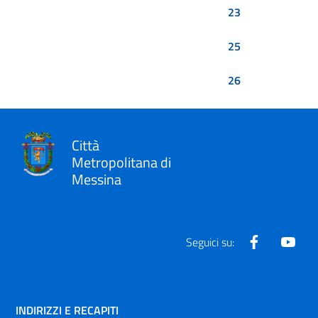
23
25
26
Città
Metropolitana di
Messina
Facebook
Yout
Seguici su:
INDIRIZZI E RECAPITI